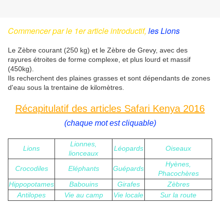
Commencer par le 1er article introductif,
les Lions
Le Zèbre courant (250 kg) et le Zèbre de Grevy, avec des
rayures étroites de forme complexe, et plus lourd et massif
(450kg).
Ils recherchent des plaines grasses et sont dépendants de zones
d'eau sous la trentaine de kilomètres.
Récapitulatif des articles Safari Kenya 2016
(chaque mot est cliquable)
Lionnes,
Lions
Léopards
Oiseaux
lionceaux
Hyènes,
Crocodiles
Eléphants
Guépards
Phacochères
Hippopotames
Babouins
Girafes
Zèbres
Antilopes
Vie au camp
Vie locale
Sur la route