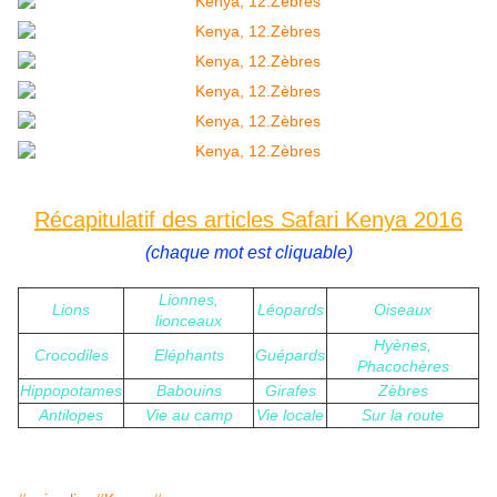
Récapitulatif des articles Safari Kenya 2016
(chaque mot est cliquable)
Lionnes,
Lions
Léopards
Oiseaux
lionceaux
Hyènes,
Crocodiles
Eléphants
Guépards
Phacochères
Hippopotames
Babouins
Girafes
Zèbres
Antilopes
Vie au camp
Vie locale
Sur la route