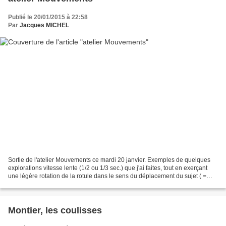
Publié le 20/01/2015 à 22:58
Par
Jacques MICHEL
Sortie de l'atelier Mouvements ce mardi 20 janvier. Exemples de quelques
explorations vitesse lente (1/2 ou 1/3 sec.) que j'ai faites, tout en exerçant
une légère rotation de la rotule dans le sens du déplacement du sujet ( =
panning). dans le quartier...
Montier, les coulisses