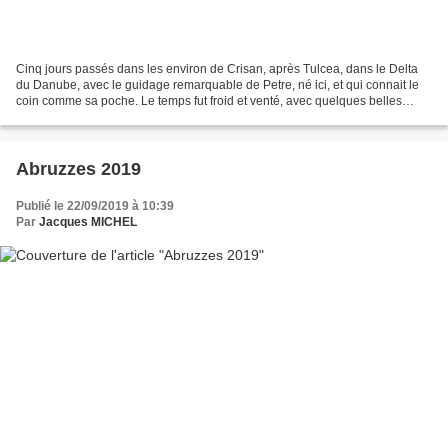
Cinq jours passés dans les environ de Crisan, après Tulcea, dans le Delta
du Danube, avec le guidage remarquable de Petre, né ici, et qui connait le
coin comme sa poche. Le temps fut froid et venté, avec quelques belles
averses, mais globalement, la dizaine...
Abruzzes 2019
Publié le 22/09/2019 à 10:39
Par
Jacques MICHEL