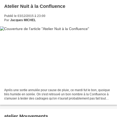
Atelier Nuit à la Confluence
Publié le 03/12/2015 à 23:00
Par
Jacques MICHEL
Après une sortie annulée pour cause de pluie, ce mardi fut le bon, quoique
très humide en soirée. On s'est retrouvé un bon nombre à la Confluence à
s'amuser à tester des cadrages qu'on n'aurait probablement pas fait tout
seul. C'est ça la vie dans le...
atelier Mouvements