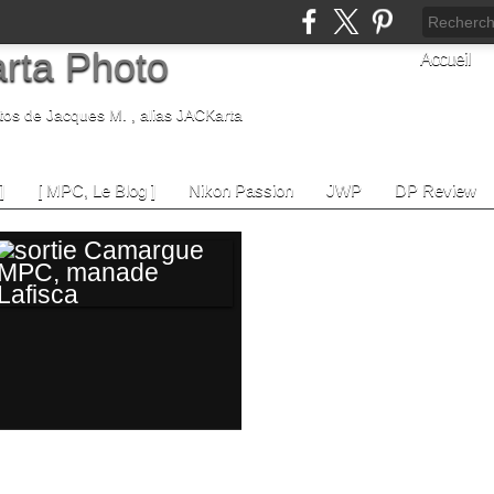
rta Photo
Accueil
tos de Jacques M. , alias JACKarta
]
[ MPC, Le Blog ]
Nikon Passion
JWP
DP Review
SORTIE
CAMARGUE MPC,
MANADE LAFISCA