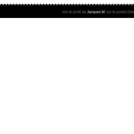
PONT DE GAU
Voir le profil de
Jacques M.
sur le portail Ov