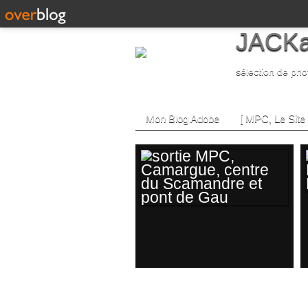
JACKa
sélection de pho
Mon Blog Adobe
[ MPC, Le Site 
SORTIE MPC,
CAMARGUE,
CENTRE DU
SCAMANDRE ET