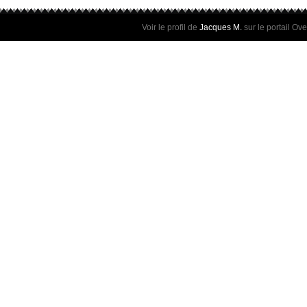
Voir le profil de
Jacques M.
sur le portail Ov