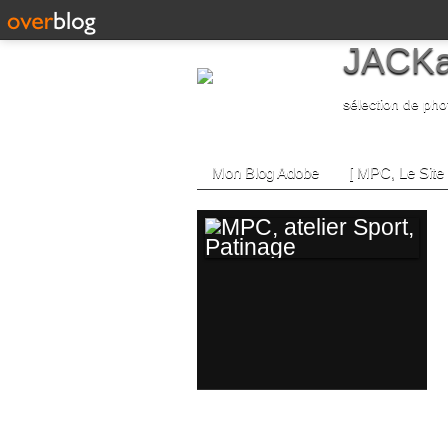
JACKa
sélection de pho
Mon Blog Adobe
[ MPC, Le Site 
MPC, ATELIER
SPORT, PATINAGE