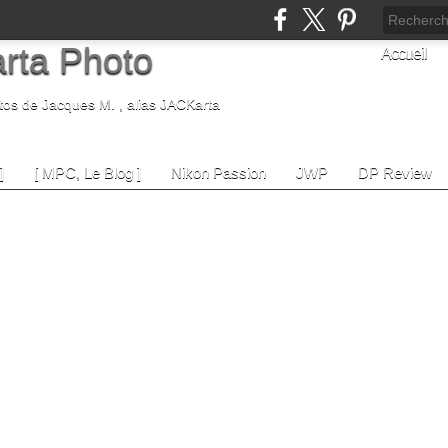
rta Photo
Accueil
tos de Jacques M. , alias JACKarta
]
[ MPC, Le Blog ]
Nikon Passion
JWP
DP Review