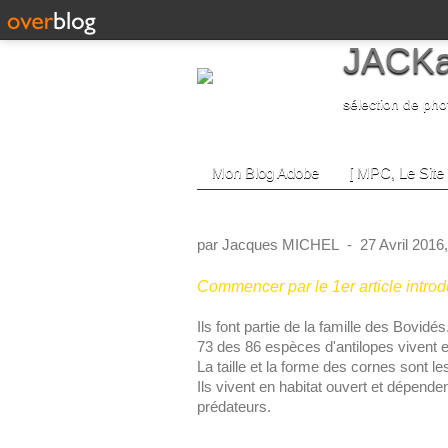
JACKa
sélection de pho
Mon Blog Adobe
[ MPC, Le Site 
Kenya 13.Antilope 11 it
par Jacques MICHEL
-
27 Avril 2016
Commencer par le 1er article introd
Antilopes, Buffles
Ils font partie de la famille des Bovi
73 des 86 espèces d'antilopes vivent e
La taille et la forme des cornes sont les
Ils vivent en habitat ouvert et dépenden
prédateurs.