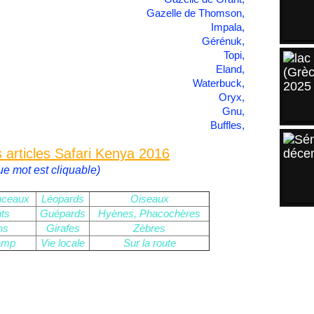
Gazelle de Thomson,
Impala,
Gérénuk,
Topi,
Eland,
Waterbuck,
Oryx,
Gnu
,
Buffles,
s articles Safari Kenya 2016
e mot est cliquable)
onceaux
Léopards
Oiseaux
ts
Guépards
Hyènes, Phacochères
ns
Girafes
Zèbres
ARCH
amp
Vie locale
Sur la route
2025
2024
2023