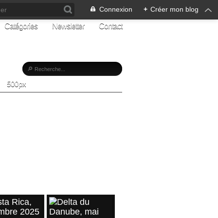
Connexion
+
Créer mon blog
Catégories
Newsletter
Contact
500px
Z-MOI
vez-moi
e ma page
CLES RÉCENTS