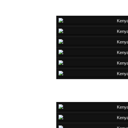
Gérénuk
Topi