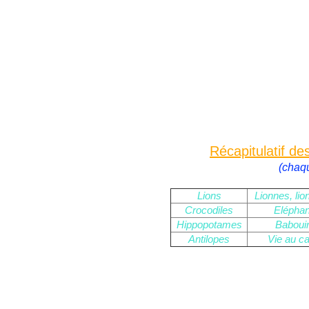
Récapitulatif de
(chaqu
Lions
Lionnes, li
Crocodiles
Eléphan
Hippopotames
Baboui
Antilopes
Vie au c
Dik-Dik