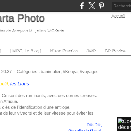
rta Photo
Accueil
tos de Jacques M. , alias JACKarta
]
[ MPC, Le Blog ]
Nikon Passion
JWP
DP Review
ems
SUIVE
, 20:37
-
Catégories :
#animalier
,
#Kenya
,
#voyages
Sui
uctif,
les Lions
Lik
dés. Ce sont des ruminants, avec des cornes creuses.
n Afrique.
 clés de l'identification d'une antilope.
ARTI
t de leur vivacité et de leur vitesse pour éviter les
Dik-Dik,
Gazelle de Grant,