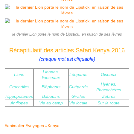
le dernier Lion porte le nom de Lipstick, en raison de ses lèvres
Récapitulatif des articles Safari Kenya 2016
(chaque mot est cliquable)
Lionnes,
Lions
Léopards
Oiseaux
lionceaux
Hyènes,
Crocodiles
Eléphants
Guépards
Phacochères
Hippopotames
Babouins
Girafes
Zèbres
Antilopes
Vie au camp
Vie locale
Sur la route
#animalier
#voyages
#Kenya