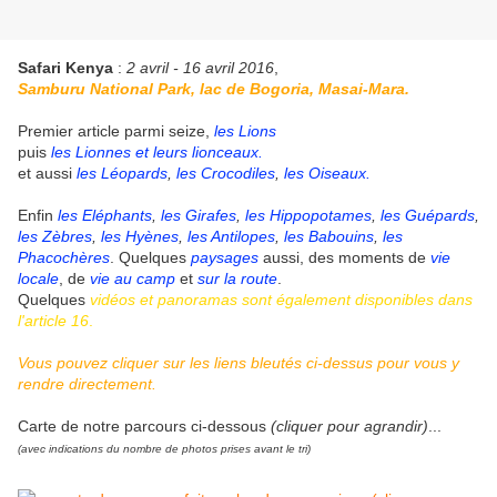
Safari Kenya
:
2 avril - 16 avril 2016
,
Samburu National Park, lac de Bogoria, Masai-Mara.
Premier article parmi seize,
les Lions
puis
les Lionnes et leurs lionceaux.
et aussi
les Léopards
,
les Crocodiles
,
les Oiseaux
.
Enfin
les Eléphants
,
les Girafes
,
les Hippopotames
,
les Guépards
,
les Zèbres
,
les Hyènes
,
les Antilopes
,
les Babouins
,
les
Phacochères
. Quelques
paysages
aussi, des moments de
vie
locale
, de
vie au camp
et
sur la route
.
Quelques
vidéos et panoramas sont également disponibles dans
l'article 16
.
Vous pouvez cliquer sur les liens bleutés ci-dessus pour vous y
rendre directement.
Carte de notre parcours ci-dessous
(cliquer pour agrandir)
...
(avec indications du nombre de photos prises avant le tri)