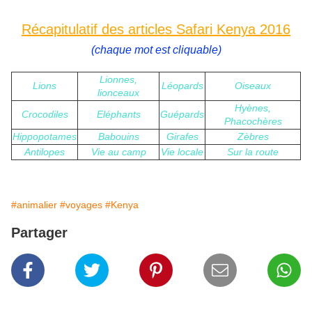
Récapitulatif des articles Safari Kenya 2016
(chaque mot est cliquable)
Lionnes,
Lions
Léopards
Oiseaux
lionceaux
Hyènes,
Crocodiles
Eléphants
Guépards
Phacochères
Hippopotames
Babouins
Girafes
Zèbres
Antilopes
Vie au camp
Vie locale
Sur la route
#animalier
#voyages
#Kenya
Partager