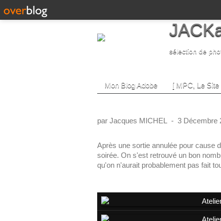
JACKa
sélection de pho
Mon Blog Adobe
[ MPC, Le Site 
Atelier Nuit à la Conflue
par Jacques MICHEL
-
3 Décembre 2
Après une sortie annulée pour cause de
soirée. On s'est retrouvé un bon nomb
qu'on n'aurait probablement pas fait tou