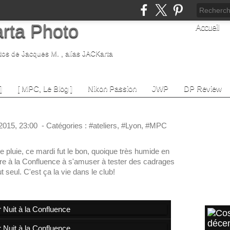
rta Photo
Accueil
tos de Jacques M. , alias JACKarta
]
[ MPC, Le Blog ]
Nikon Passion
JWP
DP Review
nce
SUIVE
015, 23:00
-
Catégories :
#ateliers
,
#Lyon
,
#MPC
Sui
 pluie, ce mardi fut le bon, quoique très humide en
re à la Confluence à s'amuser à tester des cadrages
Lik
t seul. C'est ça la vie dans le club!
ARTI