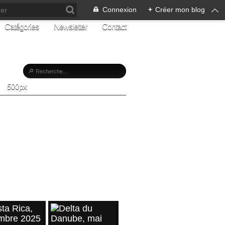
Connexion
+
Créer mon blog
Catégories
Newsletter
Contact
500px
Z-MOI
vez-moi
e ma page
CLES RÉCENTS