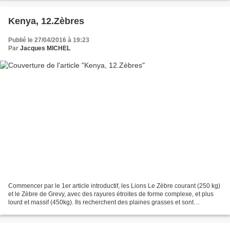
Kenya, 12.Zèbres
Publié le 27/04/2016 à 19:23
Par
Jacques MICHEL
Commencer par le 1er article introductif, les Lions Le Zèbre courant (250 kg)
et le Zèbre de Grevy, avec des rayures étroites de forme complexe, et plus
lourd et massif (450kg). Ils recherchent des plaines grasses et sont
dépendants de zones d'eau sous...