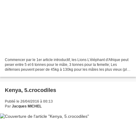
Commencer par le 1er article introductif, les Lions L'éléphant d'Afrique peut
peser entre 5 et 6 tonnes pour le mâle, 3 tonnes pour la femelle; Les
défenses peuvent peser de 45kg à 130kg pour les mâles les plus vieux (plus
de 60 ans). En dehors des réserves,...
Kenya, 5.crocodiles
Publié le 26/04/2016 à 00:13
Par
Jacques MICHEL