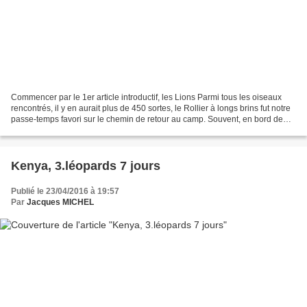
Commencer par le 1er article introductif, les Lions Parmi tous les oiseaux
rencontrés, il y en aurait plus de 450 sortes, le Rollier à longs brins fut notre
passe-temps favori sur le chemin de retour au camp. Souvent, en bord de
chemin, se perchait un...
Kenya, 3.léopards 7 jours
Publié le 23/04/2016 à 19:57
Par
Jacques MICHEL