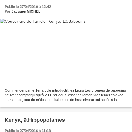
Publié le 27/04/2016 à 12:42
Par
Jacques MICHEL
Commencer par le 1er article introductif, les Lions Les groupes de babouins
peuvent compter jusqu'à 200 individus, essentiellement des femelles avec
leurs petits, peu de mâles. Les babouins de haut niveau ont accès à la
nourriture en priorité, ainsi qu'à...
Kenya, 9.Hippopotames
Publié le 27/04/2016 à 11:18