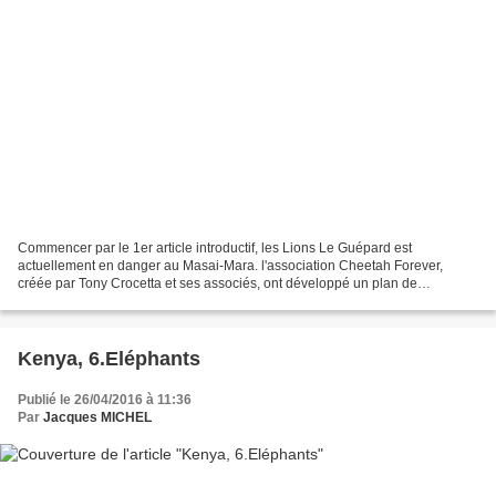
Commencer par le 1er article introductif, les Lions Le Guépard est
actuellement en danger au Masai-Mara. l'association Cheetah Forever,
créée par Tony Crocetta et ses associés, ont développé un plan de
protection rapprochée pour éviter que les nombreux...
Kenya, 6.Eléphants
Publié le 26/04/2016 à 11:36
Par
Jacques MICHEL