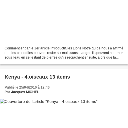
Commencer par le 1er article introductif, les Lions Notre guide nous a affirmé
que les crocodiles peuvent rester six mois sans manger. Ils peuvent hiberner
sous l'eau en se lestant de pierres qu'ils recrachent ensuite, alors que la
saison de la migration...
Kenya - 4.oiseaux 13 items
Publié le 25/04/2016 à 12:46
Par
Jacques MICHEL