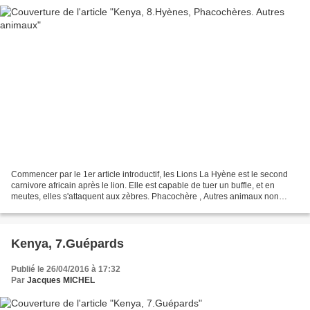
Commencer par le 1er article introductif, les Lions La Hyène est le second
carnivore africain après le lion. Elle est capable de tuer un buffle, et en
meutes, elles s'attaquent aux zèbres. Phacochère , Autres animaux non
classés Récapitulatif des articles...
Kenya, 7.Guépards
Publié le 26/04/2016 à 17:32
Par
Jacques MICHEL