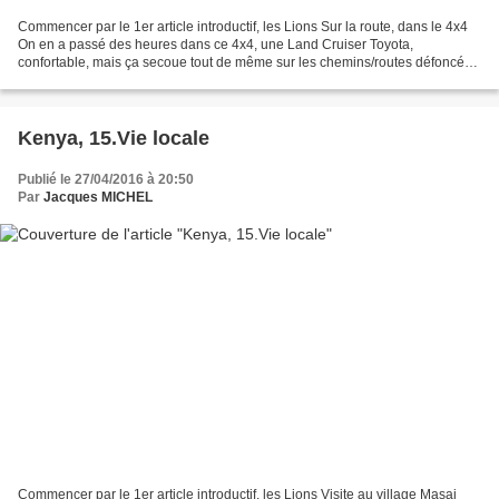
Commencer par le 1er article introductif, les Lions Sur la route, dans le 4x4
On en a passé des heures dans ce 4x4, une Land Cruiser Toyota,
confortable, mais ça secoue tout de même sur les chemins/routes défoncés,
parfois à 80 km/h. Sélection des meilleurs...
Kenya, 15.Vie locale
Publié le 27/04/2016 à 20:50
Par
Jacques MICHEL
Commencer par le 1er article introductif, les Lions Visite au village Masai