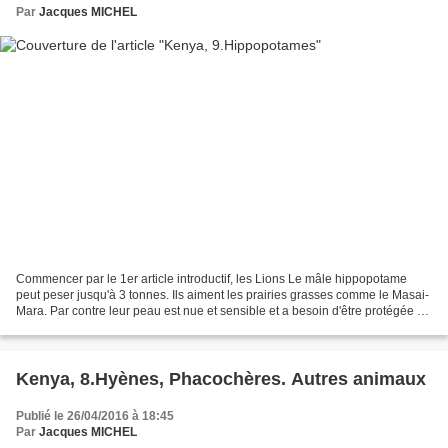
Par
Jacques MICHEL
Commencer par le 1er article introductif, les Lions Le mâle hippopotame
peut peser jusqu'à 3 tonnes. Ils aiment les prairies grasses comme le Masai-
Mara. Par contre leur peau est nue et sensible et a besoin d'être protégée du
soleil. Ils secrètent à travers...
Kenya, 8.Hyènes, Phacochères. Autres animaux
Publié le 26/04/2016 à 18:45
Par
Jacques MICHEL