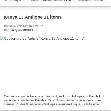
St Exupéry à 6h 15. Départ d'Amsterdam vers 12h30, puis Nairobi dans la
nuit du samedi soir, 23h. Le lendemain,...
Kenya 13.Antilope 11 items
Publié le 27/04/2016 à 20:37
Par
Jacques MICHEL
Commencer par le 1er article introductif, les Lions Antilopes, Buffles Ils font
partie de la famille des Bovidés. Ce sont des ruminants, avec des cornes
creuses. 73 des 86 espèces d'antilopes vivent en Afrique. La taille et la
forme des cornes sont les...